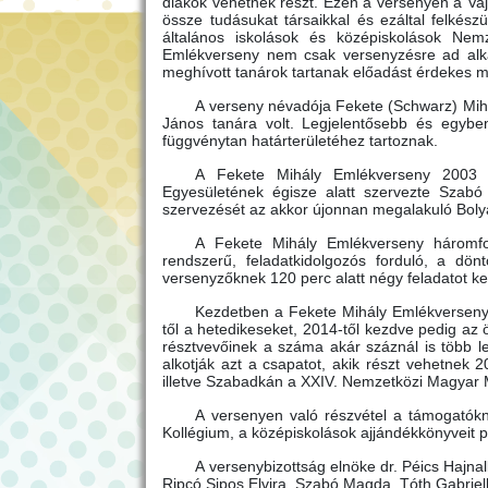
diákok vehetnek részt. Ezen a versenyen a Vaj
össze tudásukat társaikkal és ezáltal felké
általános iskolások és középiskolások Nem
Emlékverseny nem csak versenyzésre ad alka
meghívott tanárok tartanak előadást érdekes m
A verseny névadója Fekete (Schwarz) Mihá
János tanára volt. Legjelentősebb és egyb
függvénytan határterületéhez tartoznak.
A Fekete Mihály Emlékverseny 2003 
Egyesületének égisze alatt szervezte Szabó
szervezését az akkor újonnan megalakuló Boly
A Fekete Mihály Emlékverseny háromfor
rendszerű, feladatkidolgozós forduló, a dö
versenyzőknek 120 perc alatt négy feladatot ke
Kezdetben a Fekete Mihály Emlékverseny c
től a hetedikeseket, 2014-től kezdve pedig az 
résztvevőinek a száma akár száznál is több leh
alkotják azt a csapatot, akik részt vehetne
illetve Szabadkán a XXIV. Nemzetközi Magyar 
A versenyen való részvétel a támogatók
Kollégium, a középiskolások ajjándékkönyveit 
A versenybizottság elnöke dr. Péics Hajnal
Ripcó Sipos Elvira, Szabó Magda, Tóth Gabrie