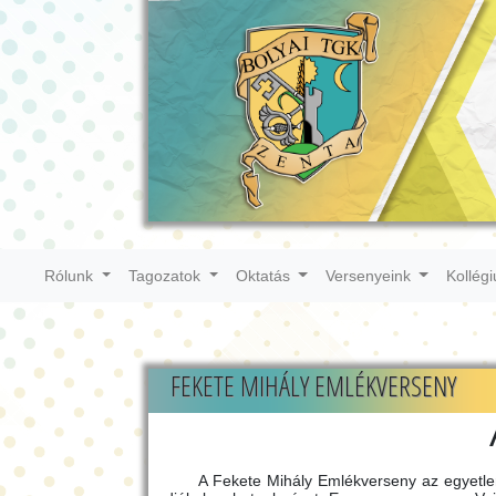
Rólunk
Tagozatok
Oktatás
Versenyeink
Kollég
FEKETE MIHÁLY EMLÉKVERSENY
A Fekete Mihály Emlékverseny az egyetle