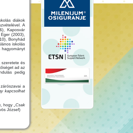
skolás diákok
zvételével. A
6), Kaposvár
 Eger (2003),
010), Bonyhád
lános iskolás
is hagyományt
 szeretete és
tőséget ad az
ndulás pedig
 zárószavai a
gy kapcsolhat
k, hogy
„Csak
vös József)