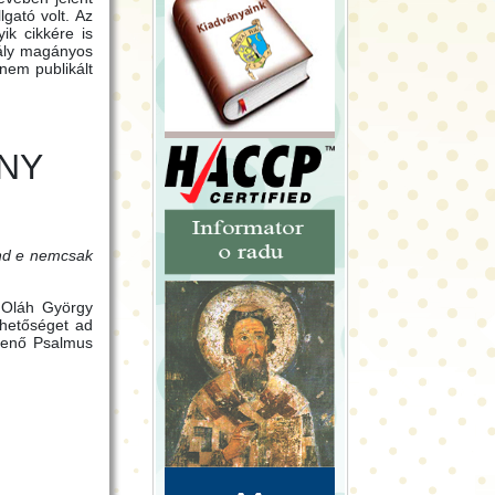
gató volt. Az
ik cikkére is
hály magányos
nem publikált
NY
ind e nemcsak
s Oláh György
ehetőséget ad
Jenő Psalmus