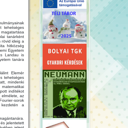
anulmányainak
t tehetséges
i magatartása
lai tanárként
rövid ideig a
ita hitközség
álemi Egyetem
és Landau is
gyetem tanára
álint Elemér
és tehetséges
att, mindenki
k matematikai
ott indítékot
 elmélete, az
Fourier-sorok
a kezdetén a
 magántanára.
és jelentetett
évében jelent