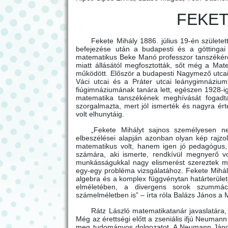
FEKET
Fekete Mihály 1886. július 19-én születe
befejezése után a budapesti és a göttinga
matematikus Beke Manó professzor tanszékére 
miatt állásától megfosztották, sőt még a Matem
működött. Először a budapesti Nagymező utcai p
Váci utcai és a Práter utcai leánygimnáziumb
fiúgimnáziumának tanára lett, egészen 1928-i
matematika tanszékének meghívását fogadt
szorgalmazta, mert jól ismerték és nagyra é
volt elhunytáig.
„Fekete Mihályt sajnos személyesen nem
elbeszélései alapján azonban olyan kép rajzo
matematikus volt, hanem igen jó pedagógus, 
számára, aki ismerte, rendkívül megnyerő vo
munkásságukkal nagy elismerést szereztek mag
egy-egy probléma vizsgálatához. Fekete Mihá
algebra és a komplex függvénytan határterüle
elméletében, a divergens sorok szummáci
számelméletben is” – írta róla Balázs János a
Rátz László matematikatanár javaslatár
Még az érettségi előtt a zseniális ifjú Neumann
meg tudományos dolgozatot. A Neumann Jánoss