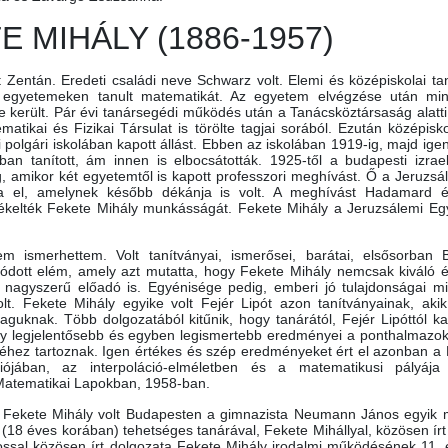
E MIHÁLY (1886-1957)
tt Zentán. Eredeti családi neve Schwarz volt. Elemi és középiskolai t
i egyetemeken tanult matematikát. Az egyetem elvégzése után min
került. Pár évi tanársegédi működés után a Tanácsköztársaság alatt
atikai és Fizikai Társulat is törölte tagjai sorából. Ezután középisko
olgári iskolában kapott állást. Ebben az iskolában 1919-ig, majd igen 
an tanított, ám innen is elbocsátották. 1925-től a budapesti izrael
g, amikor két egyetemtől is kapott professzori meghívást. Ő a Jeruzs
a el, amelynek később dékánja is volt. A meghívást Hadamard 
rtékelték Fekete Mihály munkásságát. Fekete Mihály a Jeruzsálemi E
 ismerhettem. Volt tanítványai, ismerősei, barátai, elsősorban B
lódott elém, amely azt mutatta, hogy Fekete Mihály nemcsak kiváló 
nagyszerű előadó is. Egyénisége pedig, emberi jó tulajdonságai mi
lt. Fekete Mihály egyike volt Fejér Lipót azon tanítványainak, aki
uknak. Több dolgozatából kitűnik, hogy tanárától, Fejér Lipóttól kap
ly legjelentősebb és egyben legismertebb eredményei a ponthalmazok
téhez tartoznak. Igen értékes és szép eredményeket ért el azonban a 
ójában, az interpoláció-elméletben és a matematikusi pályáj
 Matematikai Lapokban, 1958-ban.
a, Fekete Mihály volt Budapesten a gimnazista Neumann János egyik
 (18 éves korában) tehetséges tanárával, Fekete Mihállyal, közösen írt 
al közösen írt dolgozata Fekete Mihály irodalmi működésének 11. 