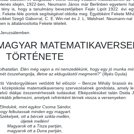
elenés idején, 1922-ben, Neumann János már Berlinben egyetemi hall
tény is, hogy a tanulmány bevezetőjében Fejér Lipót 1922. évi egy
ún. Fekete-féle pontok segítségével oldotta meg. Egyébként Fekete Mi
 cikket Szegő Gáborral, C. E. Win-nel és J. L. Walshsel. Neumann-nal 
is általánosította Fekete tételeit.
l Jeruzsálemben.
 MAGYAR MATEMATIKAVERSE
TÖRTÉNETE
olhatatlan. Eléri még vajon a mi nemzedékünk, hogy egy jó munka m
mét összehangolja, illetve az eldugulástól megmenti?”
(Illyés Gyula)
zló Vándorgyűlésen vetődött fel először – Bencze Mihály brassói é
 középiskolai matematikaverseny szervezésének gondolata, amely l
lvű diákjai összemérhessék tudásukat. Elképzelésüket talán Dsida 
inkább jellemezni, amelyek refrénként térnek vissza a versenyeken:
„Elindulok, mint egykor Csoma Sándor,
hogy felkutassak minden egy magyart.
Székelyek, ott a bércek szikla-mellén,
üljetek mellém!
Magyarok ott a Tisza partján,
magyarok ott a Duna partján,