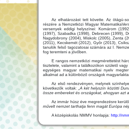
Az elhatározást tett követte. Az ötágú-s
részére a Nemzetközi Magyar MatematikaVerse
versenyek eddigi helyszínei: Komárom (1992
(1997), Szabadka (1998), Debrecen (1999), D
Nagydobrony (2004), Miskolc (2005), Zenta (
(2011), Kecskemét (2012), Győr (2013), Csík
tanulók felső tagozatosai számára az I. Nem
fog teremteni a jövőben.
E rangos nemzetközi megmérettetést háro
tisztelete, valamint a találkozókon születő 
egységes magyar matematikai nyelv megtere
alkalmat ad a különböző országok magyarlakta 
Az első rendezvényen, melynek színhelye
következők voltak:
„A két helyszín közötti Du
össze embereket és országokat, ahogyan azt a
Az immár húsz éve megrendezésre kerülő 
művelt nemzet tarthatja fenn magát Európa népei
A középiskolás NMMV honlapja:
http://nm