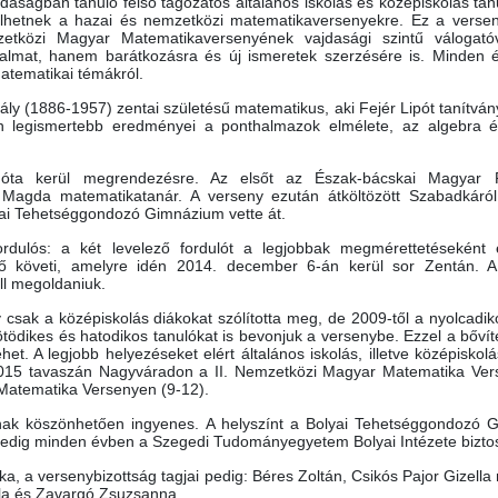
daságban tanuló felső tagozatos általános iskolás és középiskolás tan
szülhetnek a hazai és nemzetközi matematikaversenyekre. Ez a vers
zetközi Magyar Matematikaversenyének vajdasági szintű válogató
lmat, hanem barátkozásra és új ismeretek szerzésére is. Minden 
atematikai témákról.
ly (1886-1957) zentai születésű matematikus, aki Fejér Lipót tanítv
en legismertebb eredményei a ponthalmazok elmélete, az algebra 
óta kerül megrendezésre. Az elsőt az Észak-bácskai Magyar 
 Magda matematikatanár. A verseny ezután átköltözött Szabadkáról
ai Tehetséggondozó Gimnázium vette át.
dulós: a két levelező fordulót a legjobbak megmérettetéseként e
ntő követi, amelyre idén 2014. december 6-án kerül sor Zentán. 
ll megoldaniuk.
sak a középiskolás diákokat szólította meg, de 2009-től a nyolcadik
ötödikes és hatodikos tanulókat is bevonjuk a versenybe. Ezzel a bővít
et. A legjobb helyezéseket elért általános iskolás, illetve középiskol
k 2015 tavaszán Nagyváradon a II. Nemzetközi Magyar Matematika Ver
Matematika Versenyen (9-12).
nak köszönhetően ingyenes. A helyszínt a Bolyai Tehetséggondozó 
pedig minden évben a Szegedi Tudományegyetem Bolyai Intézete biztos
ka, a versenybizottság tagjai pedig: Béres Zoltán, Csikós Pajor Gizella 
lla és Zavargó Zsuzsanna.