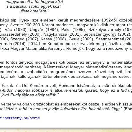
magyarok ott a tót hegyek közt
s a bácskai szőlőhegyek közt,
üljetek mellém!”
okágú síp Illyés-i szellemében került megrendezésre 1992-től középi
ny, évente 200-300 Kárpát-medence-i magyarajkú diák és tanár rés
), Vác (1993), Ungvár (1994), Paks (1995), Székelyudvarhely (199
unaszerdahely (2000), Nagykanizsa (2001), Sepsiszentgyörgy (2002),
2006), Szeged (2007), Kassa (2008), Gyula (2009), Szatmárnémeti (2
szereda (2014). 2014-ben Komáromban szervezték meg először az álta
zetközi Magyar MatematikaVersenyt. Reméljük, hogy ez a rendezvény 
m fontos tényező mozgatja és köti össze: az anyanyelv, a matematika
vagy megerősödő barátság. A Nemzetközi Magyar MatematikaVerseny lehe
mtésére, a szabadidős programjának szerves részét képező kirá
tájainak, kultúrájának, történelmének és szokásainak megismerésére.
 Észak- és Dél-Komárom volt, Reimann Istvánnak, a zsűri elnökének
na-hídon naponta többször is átkelve éreztük igazán, hogy ez a híd ú
 jövő Európájában elképzeljük.”
verseny valóban országokat és embereket köt össze, s erősen hisszü
 között, tehát a nemzet jövője kulturális előre haladásától függ.”
(Eöt
mv.berzsenyi.hu/home