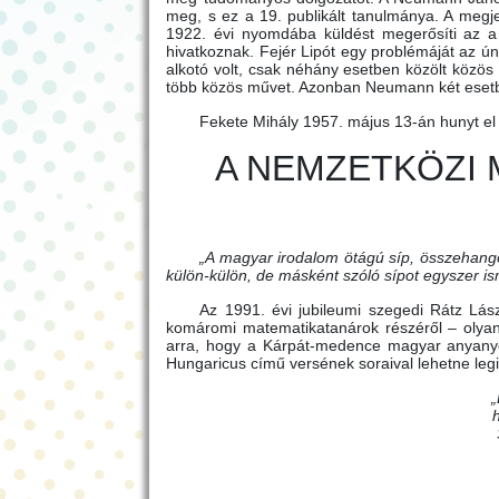
meg, s ez a 19. publikált tanulmánya. A megj
1922. évi nyomdába küldést megerősíti az a 
hivatkoznak. Fejér Lipót egy problémáját az 
alkotó volt, csak néhány esetben közölt közös
több közös művet. Azonban Neumann két esetben 
Fekete Mihály 1957. május 13-án hunyt e
A NEMZETKÖZI
„A magyar irodalom ötágú síp, összehang
külön-külön, de másként szóló sípot egyszer is
Az 1991. évi jubileumi szegedi Rátz Lás
komáromi matematikatanárok részéről – olyan
arra, hogy a Kárpát-medence magyar anyanye
Hungaricus című versének soraival lehetne leg