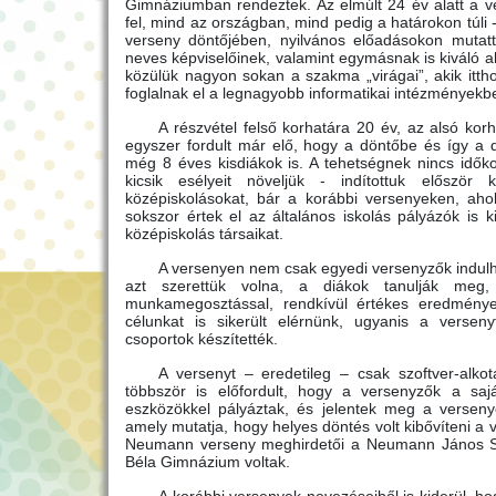
Gimnáziumban rendeztek. Az elmúlt 24 év alatt a v
fel, mind az országban, mind pedig a határokon túli 
verseny döntőjében, nyilvános előadásokon mutat
neves képviselőinek, valamint egymásnak is kiváló al
közülük nagyon sokan a szakma „virágai”, akik ittho
foglalnak el a legnagyobb informatikai intézményekb
A részvétel felső korhatára 20 év, az alsó ko
egyszer fordult már elő, hogy a döntőbe és így a d
még 8 éves kisdiákok is. A tehetségnek nincs idő
kicsik esélyeit növeljük - indítottuk először
középiskolásokat, bár a korábbi versenyeken, aho
sokszor értek el az általános iskolás pályázók is
középiskolás társaikat.
A versenyen nem csak egyedi versenyzők indulha
azt szerettük volna, a diákok tanulják meg, 
munkamegosztással, rendkívül értékes eredmény
célunkat is sikerült elérnünk, ugyanis a versenyf
csoportok készítették.
A versenyt – eredetileg – csak szoftver-alko
többször is előfordult, hogy a versenyzők a saj
eszközökkel pályáztak, és jelentek meg a verseny
amely mutatja, hogy helyes döntés volt kibővíteni a 
Neumann verseny meghirdetői a Neumann János S
Béla Gimnázium voltak.