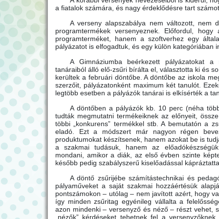
A korábbi versenyek nevezéseiből is kiderül, h
a fiatalok számára, és nagy érdeklődésre tart számot 
A verseny alapszabálya nem változott, nem diá
programtermékek versenyeznek. Előfordul, hogy
programterméket, hanem a szoftverhez egy általa 
pályázatot is elfogadtuk, és egy külön kategóriában in
A Gimnáziumba beérkezett pályázatokat a 
tanáraiból álló elő-zsűri bírálta el, választotta ki és 
kerültek a februári döntőbe. A döntőbe az iskola me
szerzőit, pályázatonként maximum két tanulót. Ezeke
legtöbb esetben a pályázók tanárai is elkísérték a ta
A döntőben a pályázók kb. 10 perc (néha több)
tudták megmutatni termékeiknek az előnyeit, össze
többi „konkurens” termékkel stb. A bemutatón a zs
eladó. Ezt a módszert már nagyon régen bevez
produktumokat készítsenek, hanem azokat be is tudj
a szakmai tudásuk, hanem az előadókészségük i
mondani, amikor a diák, az első évben szinte képte
később pedig szabályszerű kiselőadással kápráztatta e
A döntő zsűrijébe számítástechnikai és pedag
pályaműveket a saját szakmai hozzáértésük alapján
pontszámokon – utólag – nem javított azért, hogy va
így minden zsűritag egyénileg vállalta a felelőssége
azon mindenki – versenyző és néző – részt vehet, 
„nézők” kérdéseket tehetnek fel a versenyzőknek, 