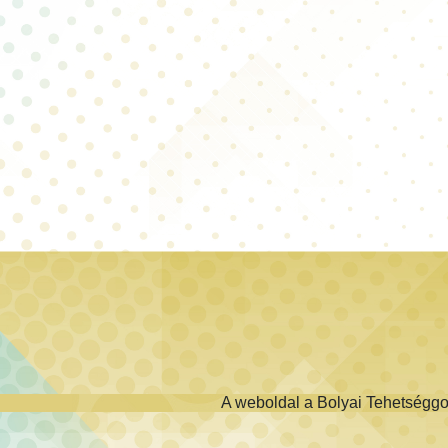
A weboldal a Bolyai Tehetségg