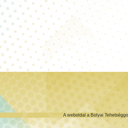
A weboldal a Bolyai Tehetségg