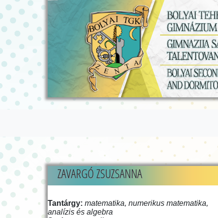
ZAVARGÓ ZSUZSANNA
Tantárgy:
matematika, numerikus matematika,
analízis és algebra