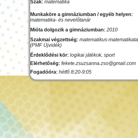
Szak:
matematika
Munkaköre a gimnáziumban / egyéb helyen:
matematika- és nevelőtanár
Mióta dolgozik a gimnáziumban:
2010
Szakmai végzettség:
matematikus-matematikata
(PMF Újvidék)
Érdeklődési kör:
logikai játékok, sport
Elérhetőség:
fekete.zsuzsanna.zso@gmail.com
Fogadóóra:
hétfő 8:20-9:05