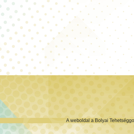
A weboldal a Bolyai Tehetségg