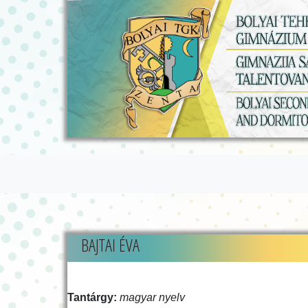
BAJTAI ÉVA
Tantárgy:
magyar nyelv