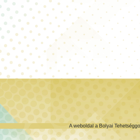
A weboldal a Bolyai Tehetségg