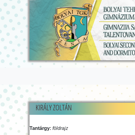
KIRÁLY ZOLTÁN
Tantárgy:
földrajz